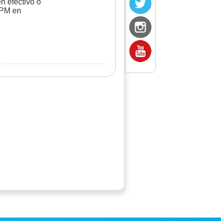
n efectivo o
 PM en